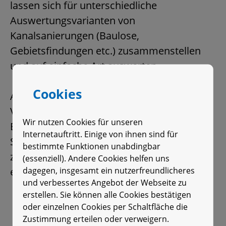
lassen sich für unterschiedliche
Auswertungsvarianten von
Kanalsanierungen (Baulose,
Gebietsfindungen etc.) zusammenstellen
und auf einfache Art auswerten.
Cookies
Aus der langjährigen Anwendung dieses
Verfahrens konnte die PFI vielfältige
Wir nutzen Cookies für unseren
Erfahrungen mit diesem Tool der
Internetauftritt. Einige von ihnen sind für
Sanierungsplanung sammeln und dieses
bestimmte Funktionen unabdingbar
zur Zufriedenheit unserer Auftraggeber
(essenziell). Andere Cookies helfen uns
dagegen, insgesamt ein nutzerfreundlicheres
einsetzen.
und verbessertes Angebot der Webseite zu
erstellen. Sie können alle Cookies bestätigen
oder einzelnen Cookies per Schaltfläche die
Zustimmung erteilen oder verweigern.