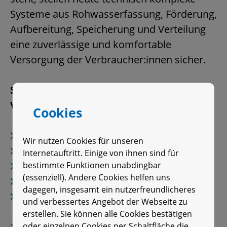
Systeme aus Rohwasserfassung, Förderung,
Aufbereitung, Speicherung und Verteilung
eine zuverlässige und komfortable
Versorgung der Verbraucher:innen sicher.
Sämtliche Komponenten dieses
Versorgungssystems wie …
Cookies
Brunnen
Wir nutzen Cookies für unseren
Wasserwerke und Aufbereitungsanlagen
Internetauftritt. Einige von ihnen sind für
Speicher- und Hochbehälter
bestimmte Funktionen unabdingbar
(essenziell). Andere Cookies helfen uns
Trinkwasserleitungen und -netze
dagegen, insgesamt ein nutzerfreundlicheres
Transportleitungen und -
und verbessertes Angebot der Webseite zu
verbundsysteme
erstellen. Sie können alle Cookies bestätigen
Pumpwerke und
oder einzelnen Cookies per Schaltfläche die