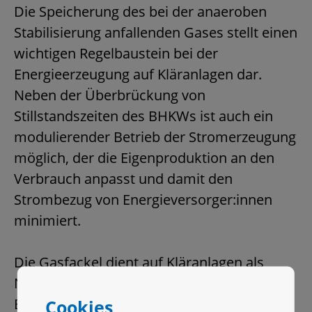
Die Speicherung des bei der anaeroben
Stabilisierung anfallenden Gases stellt einen
wichtigen Regelbaustein bei der
Energieerzeugung auf Kläranlagen dar.
Neben der Überbrückung von
Stillstandszeiten des BHKWs ist auch ein
modulierender Betrieb der Stromerzeugung
möglich, der die Eigenproduktion an den
Verbrauch anpasst und damit den
Strombezug von Energieversorger:innen
minimiert.
Die Gasfackel dient auf Kläranlagen als
Notfackel, wenn die Regelverbraucher
BHKW bzw. Heizkessel nicht zur Verfügung
Cookies