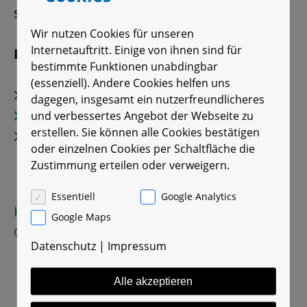
stehen.
Wir nutzen Cookies für unseren
Internetauftritt. Einige von ihnen sind für
Die PFI plant und erstellt für Sie:
bestimmte Funktionen unabdingbar
(essenziell). Andere Cookies helfen uns
Faulgasspeicher
dagegen, insgesamt ein nutzerfreundlicheres
Gasfackeln
und verbessertes Angebot der Webseite zu
erstellen. Sie können alle Cookies bestätigen
Alle Anlagenteile des Gassystems
oder einzelnen Cookies per Schaltfläche die
(Gasförderung, Gasverdichtung,
Zustimmung erteilen oder verweigern.
Gasreinigung)
Essentiell
Google Analytics
Hier finden Sie Referenzbeispiele zu
Google Maps
Gasspeichern und -fackeln.
Datenschutz
|
Impressum
Alle akzeptieren