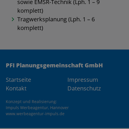
sowie EMSR-Technik (Lph. 1 – 9
komplett)
Tragwerksplanung (Lph. 1 – 6
komplett)
PFI Planungsgemeinschaft GmbH
Startseite
Impressum
Kontakt
Datenschutz
Konzept und Realisierung:
Impuls Werbeagentur, Hannover
www.werbeagentur-impuls.de