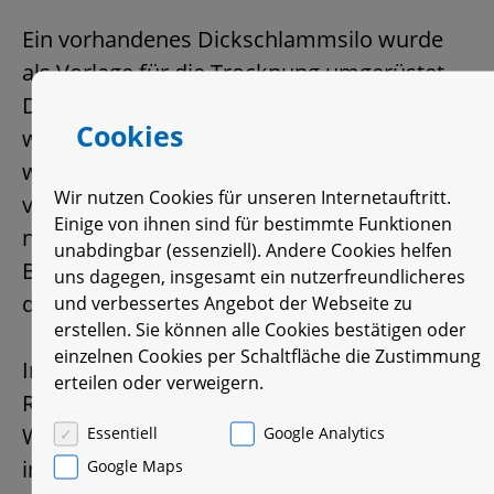
Ein vorhandenes Dickschlammsilo wurde
als Vorlage für die Trocknung umgerüstet.
Die rein abwärmegestützte Trocknung
Cookies
wurde als Bandtrocknung ausgeführt. Diese
wurde in unmittelbarer Nähe zur
Wir nutzen Cookies für unseren Internetauftritt.
vorhandenen Entwässerung in einem
Einige von ihnen sind für bestimmte Funktionen
neuerrichteten Gebäude untergebracht. Die
unabdingbar (essenziell). Andere Cookies helfen
BHKWs wurden als Container-Anlage neben
uns dagegen, insgesamt ein nutzerfreundlicheres
der Trocknungshalle aufgestellt.
und verbessertes Angebot der Webseite zu
erstellen. Sie können alle Cookies bestätigen oder
einzelnen Cookies per Schaltfläche die Zustimmung
In der Trocknungshalle wurden auch die
erteilen oder verweigern.
Räume für die Gasaufbereitung, die
Essentiell
Google Analytics
Wärmeverteilung und die EMSR-Technik
Google Maps
integriert. Die Trocknungsanlage wurde für